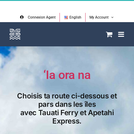
Skip
Facebook
Instagram
to
content
Connexion Agent
English
My Account
‘Ia ora na
Choisis ta route ci-dessous et
pars dans les îles
avec Tauati Ferry et Apetahi
Express.